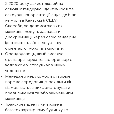
З 2020 року захист людей на
основі їх гендерної ідентичності та
сексуальної орієнтації існує, де б ви
не жили в Кентуккі (і США).
Способи, за допомогою яких
мешканці можуть зазнавати
дискримінації через свою гендерну
ідентичність або сексуальну
орієнтацію, можуть включати:
Орендодавець, який виселяє
орендаря через те, що орендар є
чоловіком у стосунках з іншим
чоловіком.
Менеджер нерухомості створює
вороже середовище, оскільки він
відмовляється використовувати
правильне ім’я та/або займенники
мешканця.
Транс-резидент, який живе в
багатоквартирному будинку і є