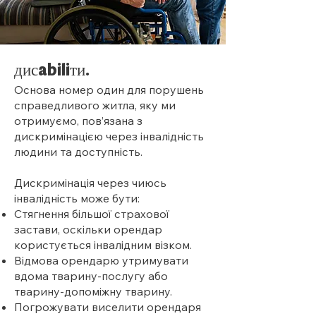
дис
abili
ти.
Основа номер один для порушень
справедливого житла, яку ми
отримуємо, пов’язана з
дискримінацією через інвалідність
людини та доступність.
Дискримінація через чиюсь
інвалідність може бути:
Стягнення більшої страхової
застави, оскільки орендар
користується інвалідним візком.
Відмова орендарю утримувати
вдома тварину-послугу або
тварину-допоміжну тварину.
Погрожувати виселити орендаря