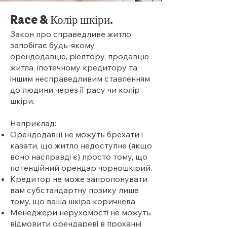
Rac
e & Колір шкіри.
Закон про справедливе житло
запобігає будь-якому
орендодавцю, ріелтору, продавцю
житла, іпотечному кредитору та
іншим несправедливим ставленням
до людини через її расу чи колір
шкіри.
Наприклад:
Орендодавці не можуть брехати і
казати, що житло недоступне (якщо
воно насправді є) просто тому, що
потенційний орендар чорношкірий.
Кредитор не може запропонувати
вам субстандартну позику лише
тому, що ваша шкіра коричнева.
Менеджери нерухомості не можуть
відмовити орендареві в проханні