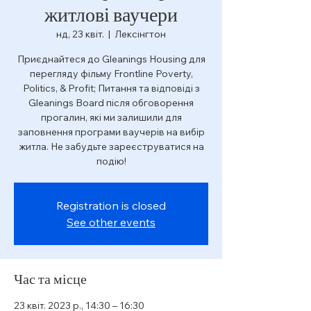
житлові ваучери
нд, 23 квіт.
  |  
Лексінгтон
Приєднайтеся до Gleanings Housing для
перегляду фільму Frontline Poverty,
Politics, & Profit; Питання та відповіді з
Gleanings Board після обговорення
прогалин, які ми залишили для
заповнення програми ваучерів на вибір
житла. Не забудьте зареєструватися на
подію!
Registration is closed
See other events
Час та місце
23 квіт. 2023 р., 14:30 – 16:30