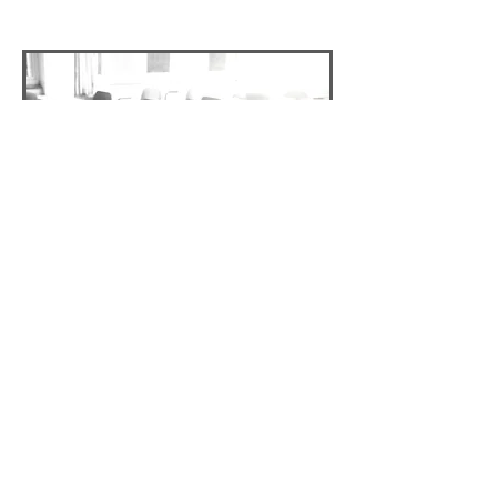
أطفال مدرسة ليكسينغتون
المشردين ، 2016
توجد اختلافات واسعة في حدوث التشرد في
المدارس الابتدائية في جميع أنحاء مقاطعة
فاييت ، كنتاكي.