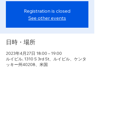
Registration is closed
See other events
日時・場所
2023年4月27日 18:00 – 19:00
ルイビル, 1310 S 3rd St、ルイビル、ケンタ
ッキー州40208、米国
イベントについて
住宅専門家からなる委員会は、ルイビルに設
置されている高齢化に対する歴史的および現
代の障壁、これがどのように公平な住宅問題
なのか、ルイビル全土で住宅の選択肢と住宅
の機会を創出するために住宅擁護者や政策立
案者がどのような取り組みをしているのかに
ついて議論します。