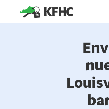
Env
nue
Louisv
bar