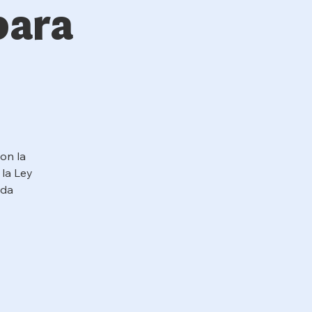
para
on la
 la Ley
nda