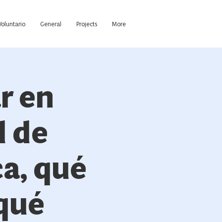
Voluntario
General
Projects
More
r en
d de
ca, qué
 qué