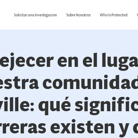
Solicitar una Investigacion
Sobre Nosotros
Who Is Protected
ejecer en el luga
stra comunida
ille: qué signifi
reras existen y