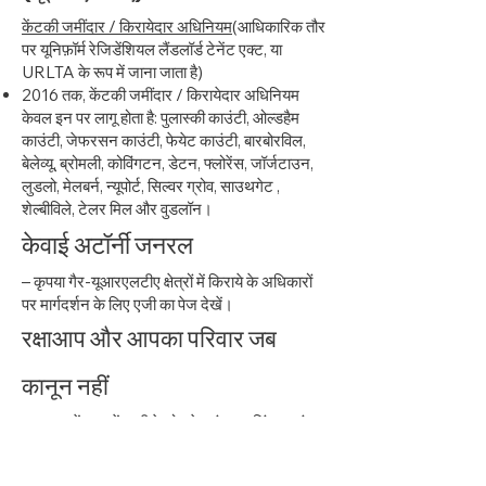
केंटकी जमींदार / किरायेदार अधिनियम
(आधिकारिक तौर
पर यूनिफ़ॉर्म रेजिडेंशियल लैंडलॉर्ड टेनेंट एक्ट, या
URLTA के रूप में जाना जाता है)
2016 तक, केंटकी जमींदार / किरायेदार अधिनियम
केवल इन पर लागू होता है: पुलास्की काउंटी, ओल्डहैम
काउंटी, जेफरसन काउंटी, फेयेट काउंटी, बारबोरविल,
बेलेव्यू, ब्रोमली, कोविंगटन, डेटन, फ्लोरेंस, जॉर्जटाउन,
लुडलो, मेलबर्न, न्यूपोर्ट, सिल्वर ग्रोव, साउथगेट ,
शेल्बीविले, टेलर मिल और वुडलॉन।
केवाई अटॉर्नी जनरल
– कृपया गैर-यूआरएलटीए क्षेत्रों में किराये के अधिकारों
पर मार्गदर्शन के लिए एजी का पेज देखें।
रक्षा
आप और आपका परिवार जब
कानून नहीं
- साउथ सेंट्रल केंटकी के होमलेस एंड हाउसिंग गठबंधन
द्वारा प्रकाशित।
यह दक्षिण मध्य केंटकी में बंजर नदी क्षेत्र के निवासियों के